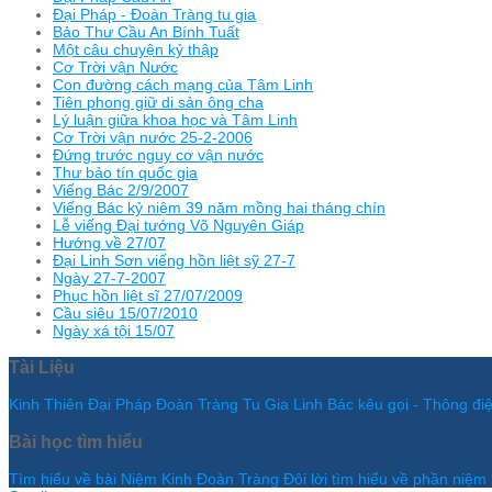
Đại Pháp - Đoàn Tràng tu gia
Bảo Thư Cầu An Bính Tuất
Một câu chuyện kỷ thập
Cơ Trời vận Nước
Con đường cách mạng của Tâm Linh
Tiên phong giữ di sản ông cha
Lý luận giữa khoa học và Tâm Linh
Cơ Trời vận nước 25-2-2006
Đứng trước nguy cơ vận nước
Thư bảo tín quốc gia
Viếng Bác 2/9/2007
Viếng Bác kỷ niệm 39 năm mồng hai tháng chín
Lễ viếng Đại tướng Võ Nguyên Giáp
Hướng về 27/07
Đại Linh Sơn viếng hồn liệt sỹ 27-7
Ngày 27-7-2007
Phục hồn liệt sĩ 27/07/2009
Cầu siêu 15/07/2010
Ngày xá tội 15/07
Tài Liệu
Kinh Thiên Đại Pháp Đoàn Tràng Tu Gia
Linh Bác kêu gọi - Thông đ
Bài học tìm hiểu
Tìm hiểu về bài Niệm Kinh Đoàn Tràng
Đôi lời tìm hiểu về phần niệ