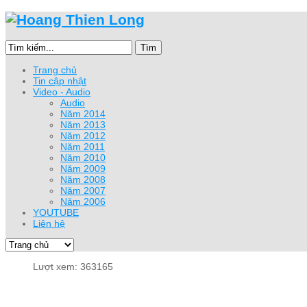
Tìm
Trang chủ
Tin cập nhật
Video - Audio
Audio
Năm 2014
Năm 2013
Năm 2012
Năm 2011
Năm 2010
Năm 2009
Năm 2008
Năm 2007
Năm 2006
YOUTUBE
Liên hệ
Lượt xem: 363165