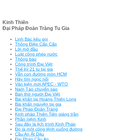
Kinh Thiên
Đại Pháp Đoàn Tràng Tu Gia
Linh Bác kêu gọi
Thông Điệp Cấp Cấp
Lời mở đầu
Luật công phép nước
Thông báo
Công trình Đại Việt
Thế kỷ 21 tu tại gia
Vẫn con đường mòn HCM
Hãy tìm ngọc nổi
Văn kiện mới APEC - WTO
Nam Tào chuyển sao
Ban thờ người Đại Việt
Bài khấn tại Hoàng Thiên Long
Bài khấn nguyện tại gia
Đại Pháp Đoàn Tràng
Kinh pháp Thiên Tiên giáng trần
Phần niệm Kinh
Sau đây là lịch trình Kinh Pháp
Đó là một công lệnh xuống đường
Cầu An Ất Dậu
Đại Pháp Cầu An