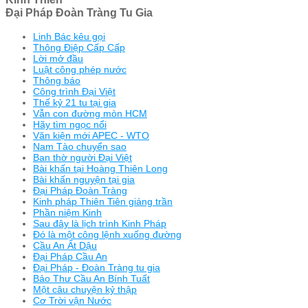
Đại Pháp Đoàn Tràng Tu Gia
Linh Bác kêu gọi
Thông Điệp Cấp Cấp
Lời mở đầu
Luật công phép nước
Thông báo
Công trình Đại Việt
Thế kỷ 21 tu tại gia
Vẫn con đường mòn HCM
Hãy tìm ngọc nổi
Văn kiện mới APEC - WTO
Nam Tào chuyển sao
Ban thờ người Đại Việt
Bài khấn tại Hoàng Thiên Long
Bài khấn nguyện tại gia
Đại Pháp Đoàn Tràng
Kinh pháp Thiên Tiên giáng trần
Phần niệm Kinh
Sau đây là lịch trình Kinh Pháp
Đó là một công lệnh xuống đường
Cầu An Ất Dậu
Đại Pháp Cầu An
Đại Pháp - Đoàn Tràng tu gia
Bảo Thư Cầu An Bính Tuất
Một câu chuyện kỷ thập
Cơ Trời vận Nước