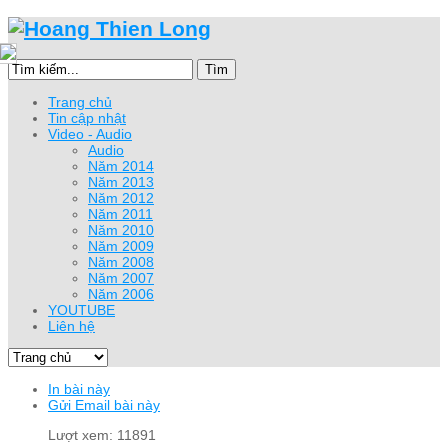
Tìm
Trang chủ
Tin cập nhật
Video - Audio
Audio
Năm 2014
Năm 2013
Năm 2012
Năm 2011
Năm 2010
Năm 2009
Năm 2008
Năm 2007
Năm 2006
YOUTUBE
Liên hệ
In bài này
Gửi Email bài này
Lượt xem: 11891