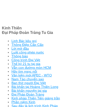
Kinh Thiên
Đại Pháp Đoàn Tràng Tu Gia
Linh Bác kêu gọi
Thông Điệp Cấp Cấp
Lời mở đầu
Luật công phép nước
Thông báo
Công trình Đại Việt
Thế kỷ 21 tu tại gia
Vẫn con đường mòn HCM
Hãy tìm ngọc nổi
Văn kiện mới APEC - WTO
Nam Tào chuyển sao
Ban thờ người Đại Việt
Bài khấn tại Hoàng Thiên Long
Bài khấn nguyện tại gia
Đại Pháp Đoàn Tràng
Kinh pháp Thiên Tiên giáng trần
Phần niệm Kinh
Sau đây là lịch trình Kinh Pháp