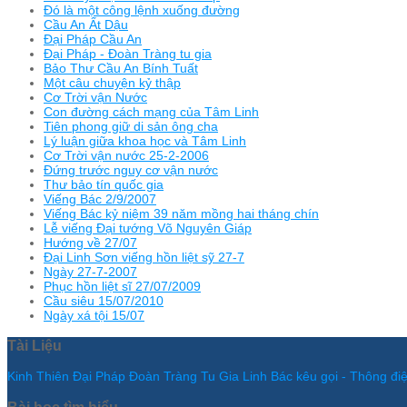
Đó là một công lệnh xuống đường
Cầu An Ất Dậu
Đại Pháp Cầu An
Đại Pháp - Đoàn Tràng tu gia
Bảo Thư Cầu An Bính Tuất
Một câu chuyện kỷ thập
Cơ Trời vận Nước
Con đường cách mạng của Tâm Linh
Tiên phong giữ di sản ông cha
Lý luận giữa khoa học và Tâm Linh
Cơ Trời vận nước 25-2-2006
Đứng trước nguy cơ vận nước
Thư bảo tín quốc gia
Viếng Bác 2/9/2007
Viếng Bác kỷ niệm 39 năm mồng hai tháng chín
Lễ viếng Đại tướng Võ Nguyên Giáp
Hướng về 27/07
Đại Linh Sơn viếng hồn liệt sỹ 27-7
Ngày 27-7-2007
Phục hồn liệt sĩ 27/07/2009
Cầu siêu 15/07/2010
Ngày xá tội 15/07
Tài Liệu
Kinh Thiên Đại Pháp Đoàn Tràng Tu Gia
Linh Bác kêu gọi - Thông đ
Bài học tìm hiểu