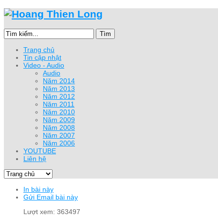
Tìm
Trang chủ
Tin cập nhật
Video - Audio
Audio
Năm 2014
Năm 2013
Năm 2012
Năm 2011
Năm 2010
Năm 2009
Năm 2008
Năm 2007
Năm 2006
YOUTUBE
Liên hệ
In bài này
Gửi Email bài này
Lượt xem: 363497