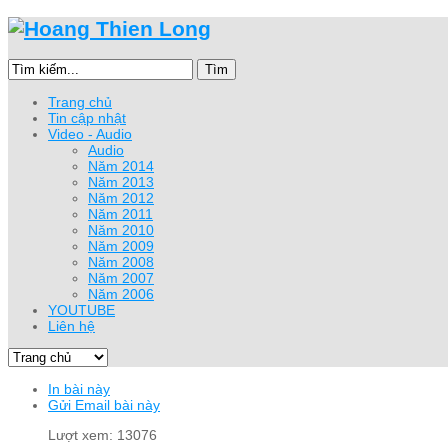
Tìm
Trang chủ
Tin cập nhật
Video - Audio
Audio
Năm 2014
Năm 2013
Năm 2012
Năm 2011
Năm 2010
Năm 2009
Năm 2008
Năm 2007
Năm 2006
YOUTUBE
Liên hệ
In bài này
Gửi Email bài này
Lượt xem: 13076