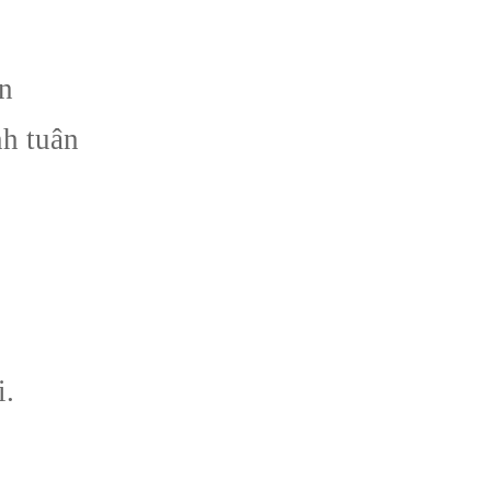
n
nh tuân
i.