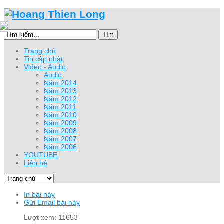
Tìm
Trang chủ
Tin cập nhật
Video - Audio
Audio
Năm 2014
Năm 2013
Năm 2012
Năm 2011
Năm 2010
Năm 2009
Năm 2008
Năm 2007
Năm 2006
YOUTUBE
Liên hệ
In bài này
Gửi Email bài này
Lượt xem: 11653