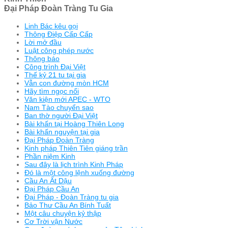
Đại Pháp Đoàn Tràng Tu Gia
Linh Bác kêu gọi
Thông Điệp Cấp Cấp
Lời mở đầu
Luật công phép nước
Thông báo
Công trình Đại Việt
Thế kỷ 21 tu tại gia
Vẫn con đường mòn HCM
Hãy tìm ngọc nổi
Văn kiện mới APEC - WTO
Nam Tào chuyển sao
Ban thờ người Đại Việt
Bài khấn tại Hoàng Thiên Long
Bài khấn nguyện tại gia
Đại Pháp Đoàn Tràng
Kinh pháp Thiên Tiên giáng trần
Phần niệm Kinh
Sau đây là lịch trình Kinh Pháp
Đó là một công lệnh xuống đường
Cầu An Ất Dậu
Đại Pháp Cầu An
Đại Pháp - Đoàn Tràng tu gia
Bảo Thư Cầu An Bính Tuất
Một câu chuyện kỷ thập
Cơ Trời vận Nước