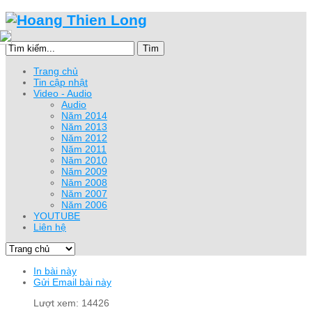
Tìm
Trang chủ
Tin cập nhật
Video - Audio
Audio
Năm 2014
Năm 2013
Năm 2012
Năm 2011
Năm 2010
Năm 2009
Năm 2008
Năm 2007
Năm 2006
YOUTUBE
Liên hệ
In bài này
Gửi Email bài này
Lượt xem: 14426