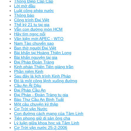
Thông Điệp Cấp Cấp
Lời mở đầu
Luật công phép nước
Thông báo
Công trình Đại Việt
Thế kỷ 21 tu tại gia
Vẫn con đường mòn HCM
Hãy tìm ngọc nổi
Văn kiện mới APEC - WTO
Nam Tào chuyển sao
Ban thờ người Đại Việt
Bài khấn tại Hoàng Thiên Long
Bài khấn nguyện tại gia
Đại Pháp Đoàn Tràng
Kinh pháp Thiên Tiên giáng trần
Phần niệm Kinh
Sau đây là lịch trình Kinh Pháp
Đó là một công lệnh xuống đường
Cầu An Ất Dậu
Đại Pháp Cầu An
Đại Pháp - Đoàn Tràng tu gia
Bảo Thư Cầu An Bính Tuất
Một câu chuyện kỷ thập
Cơ Trời vận Nước
Con đường cách mạng của Tâm Linh
Tiên phong giữ di sản ông cha
Lý luận giữa khoa học và Tâm Linh
Cơ Trời vận nước 25-2-2006