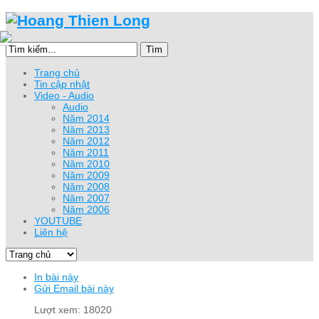
Tìm
Trang chủ
Tin cập nhật
Video - Audio
Audio
Năm 2014
Năm 2013
Năm 2012
Năm 2011
Năm 2010
Năm 2009
Năm 2008
Năm 2007
Năm 2006
YOUTUBE
Liên hệ
In bài này
Gửi Email bài này
Lượt xem: 18020