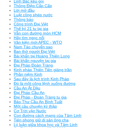
Linh Bác kêu gọi
Thông Điệp Cấp Cấp
Lời mở đầu
Luật công phép nước
Thông báo
Công trình Đại Việt
Thế kỷ 21 tu tại gia
Vẫn con đường mòn HCM
Hãy tìm ngọc nổi
Văn kiện mới APEC - WTO
Nam Tào chuyển sao
Ban thờ người Đại Việt
Bài khấn tại Hoàng Thiên Long
Bài khấn nguyện tại gia
Đại Pháp Đoàn Tràng
Kinh pháp Thiên Tiên giáng trần
Phần niệm Kinh
Sau đây là lịch trình Kinh Pháp
Đó là một công lệnh xuống đường
Cầu An Ất Dậu
Đại Pháp Cầu An
Đại Pháp - Đoàn Tràng tu gia
Bảo Thư Cầu An Bính Tuất
Một câu chuyện kỷ thập
Cơ Trời vận Nước
Con đường cách mạng của Tâm Linh
Tiên phong giữ di sản ông cha
Lý luận giữa khoa học và Tâm Linh