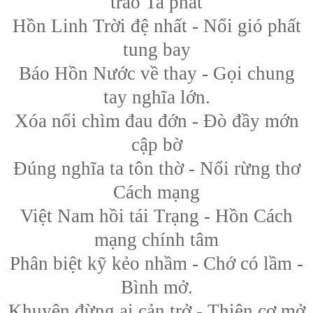
trào Ta phất
Hồn Linh Trời đệ nhất - Nổi gió phất
tung bay
Báo Hồn Nước về thay - Gọi chung
tay nghĩa lớn.
Xóa nổi chìm đau đớn - Đò đầy mớn
cập bờ
Đúng nghĩa ta tôn thờ - Nổi rừng thơ
Cách mạng
Việt Nam hồi tái Trạng - Hồn Cách
mạng chính tâm
Phân biệt kỹ kẻo nhầm - Chớ có lầm -
Bình mở.
Khuyên đừng ai cản trở - Thiên cơ mở