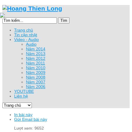
Tìm
Trang chủ
Tin cập nhật
Video - Audio
Audio
Năm 2014
Năm 2013
Năm 2012
Năm 2011
Năm 2010
Năm 2009
Năm 2008
Năm 2007
Năm 2006
YOUTUBE
Liên hệ
In bài này
Gửi Email bài này
Lượt xem: 9652