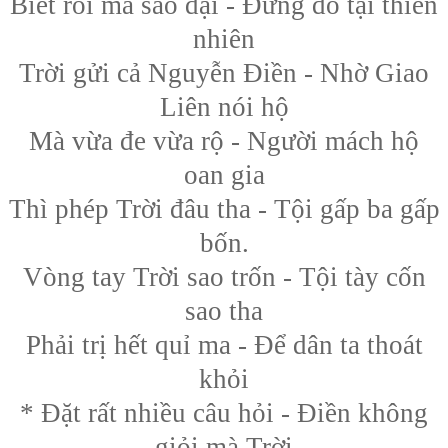
Biết rồi mà sao dại - Đừng đổ tại thiên
nhiên
Trời gửi cả Nguyễn Điền - Nhờ Giao
Liên nói hộ
Mà vừa đe vừa rộ - Người mách hộ
oan gia
Thì phép Trời đâu tha - Tội gấp ba gấp
bốn.
Vòng tay Trời sao trốn - Tội tày cốn
sao tha
Phải trị hết quỉ ma - Để dân ta thoát
khỏi
* Đặt rất nhiều câu hỏi - Điền không
giỏi mà Trời