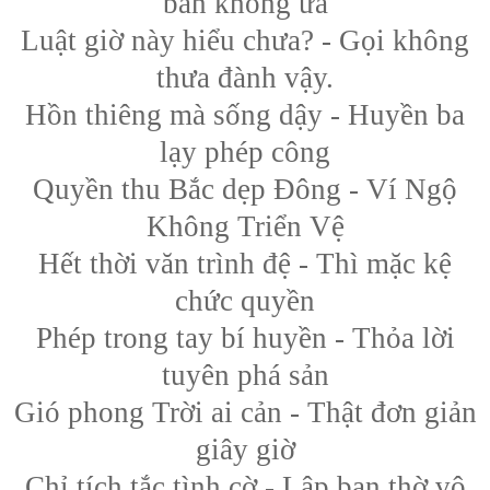
bẩn không ưa
Luật giờ này hiểu chưa? - Gọi không
thưa đành vậy.
Hồn thiêng mà sống dậy - Huyền ba
lạy phép công
Quyền thu Bắc dẹp Đông - Ví Ngộ
Không Triển Vệ
Hết thời văn trình đệ - Thì mặc kệ
chức quyền
Phép trong tay bí huyền - Thỏa lời
tuyên phá sản
Gió phong Trời ai cản - Thật đơn giản
giây giờ
Chỉ tích tắc tình cờ - Lập ban thờ vô