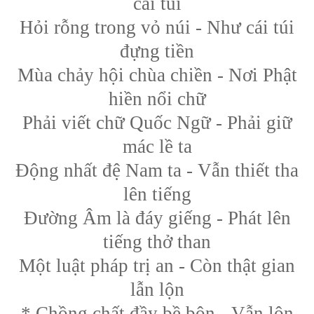
cái túi
Hỏi rỗng trong vỏ núi - Như cái túi
đựng tiền
Mùa chảy hội chùa chiền - Nơi Phật
hiền nổi chữ
Phải viết chữ Quốc Ngữ - Phải giữ
mác lề ta
Động nhất đệ Nam ta - Vẫn thiết tha
lên tiếng
Đường Âm là đáy giếng - Phát lên
tiếng thở than
Một luật pháp trị an - Còn thật gian
lẫn lộn
* Chồng chất đầy bề bộn - Vẫn lộn